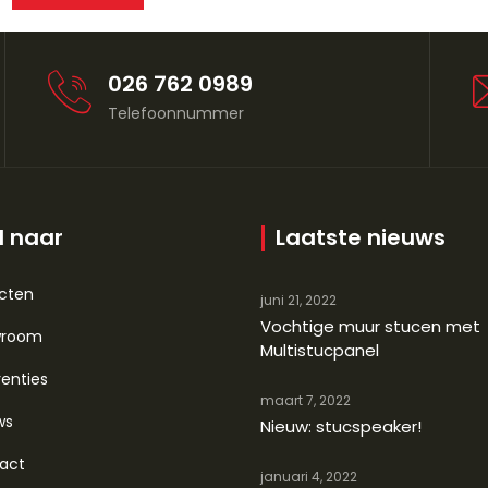
026 762 0989
Telefoonnummer
l naar
Laatste nieuws
ecten
juni 21, 2022
Vochtige muur stucen met
wroom
Multistucpanel
enties
maart 7, 2022
ws
Nieuw: stucspeaker!
act
januari 4, 2022