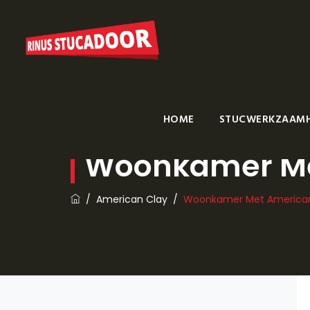
HOME
STUCWERKZAAM
Woonkamer Me
/
American Clay
/
Woonkamer Met American