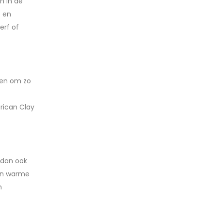
n in de
e en
erf of
ren om zo
rican Clay
 dan ook
en warme
n