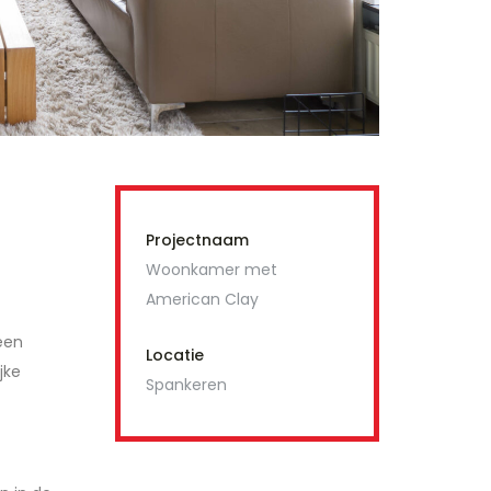
Projectnaam
Woonkamer met
American Clay
een
Locatie
jke
Spankeren