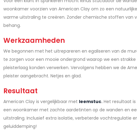
Voor een klant in Spankeren mocht Rinus Stucadoor de wande
woonkamer voorzien van American Clay om zo een natuurlijk
warme uitstraling te creëren. Zonder chemische stoffen van v
behang.
Werkzaamheden
We begonnen met het uitrepareren en egaliseren van de mu
te zorgen voor een mooie ondergrond waarop we een strakke
pleisterlaag konden verwerken. Vervolgens hebben we de Ame
pleister aangebracht. Netjes en glad.
Resultaat
American Clay is vergelijkbaar met
leemstuc
.
Het resultaat is
een woonkamer met zachte aardetinten op de wanden en e
uitstraling. Inclusief extra isolatie, verbeterde vochtregulatie e
geluiddemping!