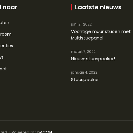
l naar
Laatste nieuws
ecten
juni 21, 2022
Vochtige muur stucen met
wroom
Multistucpanel
enties
maart 7, 2022
ws
Nieuw: stucspeaker!
act
januari 4, 2022
Stucspeaker
erved. | Powered by
DACON