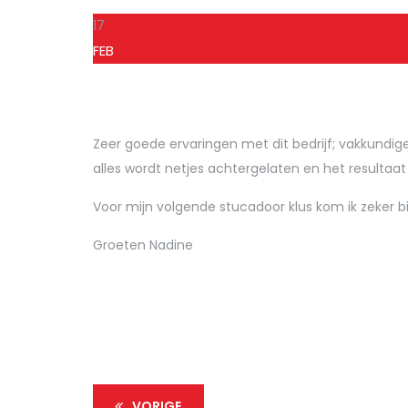
17
FEB
Zeer goede ervaringen met dit bedrijf; vakkundi
alles wordt netjes achtergelaten en het resultaat i
Voor mijn volgende stucadoor klus kom ik zeker bij
Groeten Nadine
VORIGE