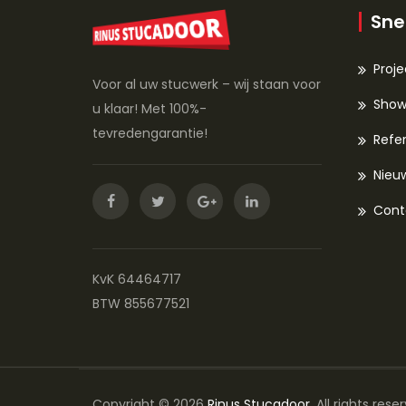
Sne
Proj
Voor al uw stucwerk – wij staan voor
Sho
u klaar! Met 100%-
tevredengarantie!
Refer
Nieu
Cont
KvK 64464717
BTW 855677521
Copyright © 2026
Rinus Stucadoor
. All rights res