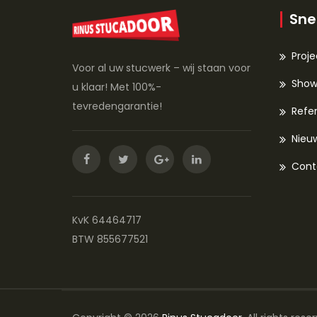
Sne
Proj
Voor al uw stucwerk – wij staan voor
Sho
u klaar! Met 100%-
tevredengarantie!
Refer
Nieu
Cont
KvK 64464717
BTW 855677521