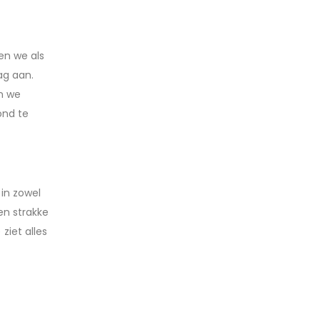
en we als
ag aan.
n we
ond te
in zowel
en strakke
ziet alles