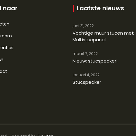
l naar
Laatste nieuws
ecten
juni 21, 2022
Vochtige muur stucen met
wroom
Multistucpanel
enties
maart 7, 2022
ws
Nieuw: stucspeaker!
act
januari 4, 2022
Stucspeaker