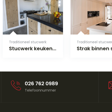
Traditioneel stucwerk
Traditioneel stucwe
Stucwerk keukenkasten in Doornenburg
026 762 0989
Telefoonnummer