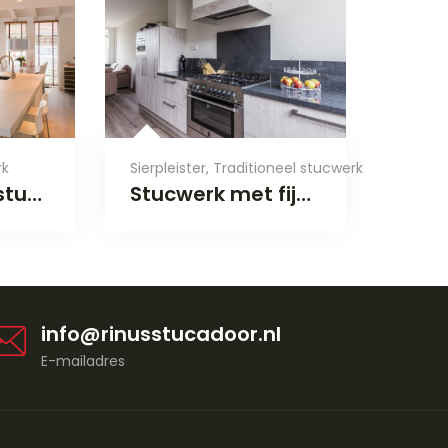
rk
Sierpleister
,
Traditioneel stucwerk
Strak binnen stucwerk in Arnhem
Stucwerk met fijne sierpleister
info@rinusstucadoor.nl
E-mailadres